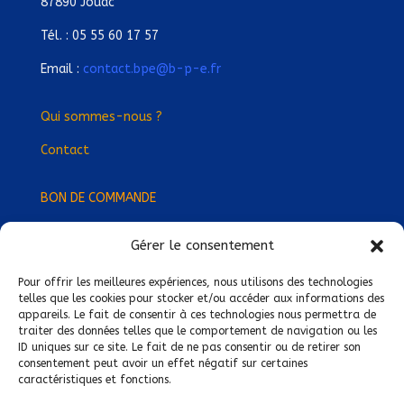
87890 Jouac
Tél. : 05 55 60 17 57
Email :
contact.bpe@b-p-e.fr
Qui sommes-nous ?
Contact
BON DE COMMANDE
Gérer le consentement
Devenez Délégué
·
e Régional
·
e !
Trouvez-nous près de chez vous !
Pour offrir les meilleures expériences, nous utilisons des technologies
telles que les cookies pour stocker et/ou accéder aux informations des
appareils. Le fait de consentir à ces technologies nous permettra de
Mentions légales
traiter des données telles que le comportement de navigation ou les
ID uniques sur ce site. Le fait de ne pas consentir ou de retirer son
Conditions générales de vente
consentement peut avoir un effet négatif sur certaines
caractéristiques et fonctions.
Politique de confidentialité