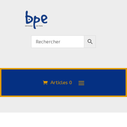
Articles 0