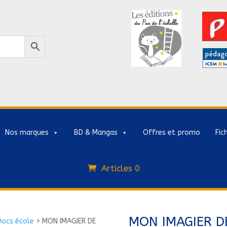
Nos marques
BD & Mangas
Offres et promo
Fic
Articles 0
MON IMAGIER 
Docs école
>
MON IMAGIER DE