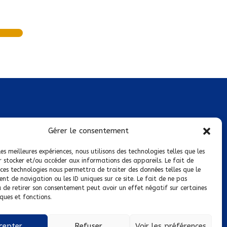
Mentions légales
Gérer le consentement
Conditions générales de vente
les meilleures expériences, nous utilisons des technologies telles que les
r stocker et/ou accéder aux informations des appareils. Le fait de
Politique de confidentialité
 ces technologies nous permettra de traiter des données telles que le
t de navigation ou les ID uniques sur ce site. Le fait de ne pas
Politique de cookies
u de retirer son consentement peut avoir un effet négatif sur certaines
ques et fonctions.
Nous suivre sur :
cepter
Refuser
Voir les préférences