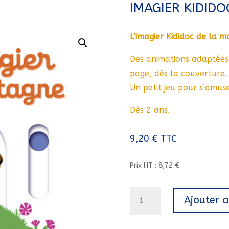
IMAGIER KIDID
L’imagier Kididoc de la m
Des animations adaptées
page, dès la couverture.
Un petit jeu pour s’amuse
Dès 2 ans.
9,20
€
TTC
Prix HT : 8,72 €
quantité
Ajouter 
de
MON
IMAGIER