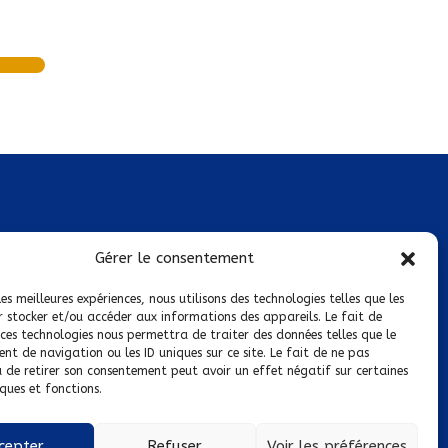
Mentions légales
Gérer le consentement
Conditions générales de vente
les meilleures expériences, nous utilisons des technologies telles que les
r stocker et/ou accéder aux informations des appareils. Le fait de
Politique de confidentialité
 ces technologies nous permettra de traiter des données telles que le
t de navigation ou les ID uniques sur ce site. Le fait de ne pas
Politique de cookies
u de retirer son consentement peut avoir un effet négatif sur certaines
ques et fonctions.
Nous suivre sur :
cepter
Refuser
Voir les préférences