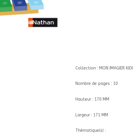
DE
LA
MUSIQUE//MON
IMAGIER
KIDIDOC/NATHAN/
Collection : MON IMAGIER KID
Nombre de pages : 10
Hauteur : 170 MM
Largeur : 171 MM
Thématique(s) :