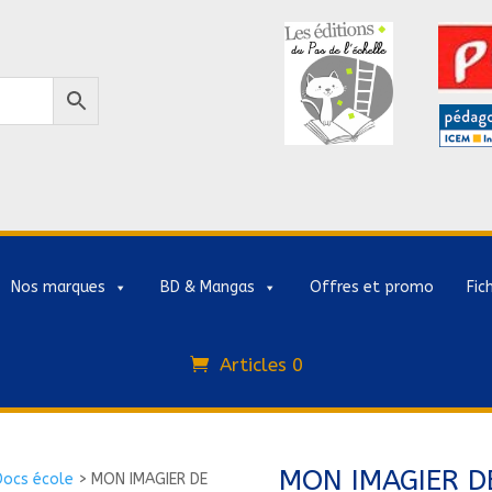
Nos marques
BD & Mangas
Offres et promo
Fic
Articles 0
MON IMAGIER D
Docs école
>
MON IMAGIER DE