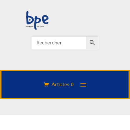
Articles 0