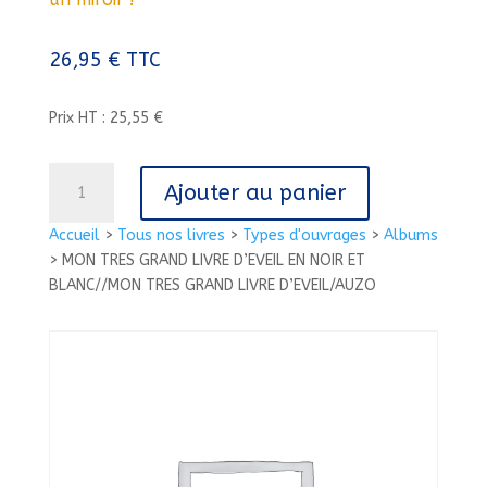
26,95
€
TTC
Prix HT : 25,55 €
quantité
Ajouter au panier
de
MON
Accueil
>
Tous nos livres
>
Types d'ouvrages
>
Albums
TRES
>
MON TRES GRAND LIVRE D’EVEIL EN NOIR ET
GRAND
BLANC//MON TRES GRAND LIVRE D’EVEIL/AUZO
LIVRE
D'EVEIL
EN
NOIR
ET
BLANC//MON
TRES
GRAND