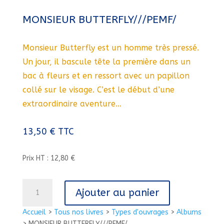
MONSIEUR BUTTERFLY///PEMF/
Monsieur Butterfly est un homme très pressé.
Un jour, il bascule tête la première dans un
bac à fleurs et en ressort avec un papillon
collé sur le visage. C’est le début d’une
extraordinaire aventure…
13,50
€
TTC
Prix HT : 12,80 €
quantité
Ajouter au panier
de
MONSIEUR
Accueil
>
Tous nos livres
>
Types d'ouvrages
>
Albums
BUTTERFLY///PEMF/
>
MONSIEUR BUTTERFLY///PEMF/