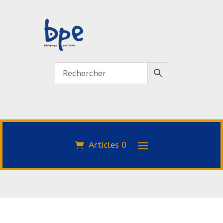
Articles 0