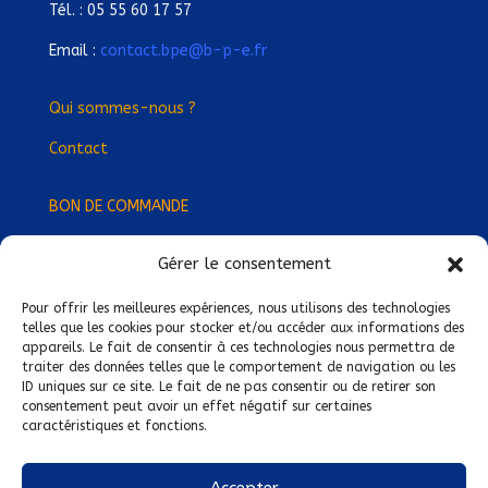
Tél. : 05 55 60 17 57
Email :
contact.bpe@b-p-e.fr
Qui sommes-nous ?
Contact
BON DE COMMANDE
Gérer le consentement
Devenez Délégué
·
e Régional
·
e !
Trouvez-nous près de chez vous !
Pour offrir les meilleures expériences, nous utilisons des technologies
telles que les cookies pour stocker et/ou accéder aux informations des
appareils. Le fait de consentir à ces technologies nous permettra de
Mentions légales
traiter des données telles que le comportement de navigation ou les
ID uniques sur ce site. Le fait de ne pas consentir ou de retirer son
Conditions générales de vente
consentement peut avoir un effet négatif sur certaines
caractéristiques et fonctions.
Politique de confidentialité
Politique de cookies
Accepter