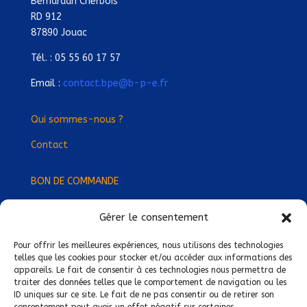
Bernardan Cherbois
RD 912
87890 Jouac
Tél. : 05 55 60 17 57
Email :
contact.bpe@b-p-e.fr
Qui sommes-nous ?
Contact
BON DE COMMANDE
Gérer le consentement
Devenez Délégué
·
e Régional
·
e !
Trouvez-nous près de chez vous !
Pour offrir les meilleures expériences, nous utilisons des technologies
telles que les cookies pour stocker et/ou accéder aux informations des
appareils. Le fait de consentir à ces technologies nous permettra de
Mentions légales
traiter des données telles que le comportement de navigation ou les
ID uniques sur ce site. Le fait de ne pas consentir ou de retirer son
Conditions générales de vente