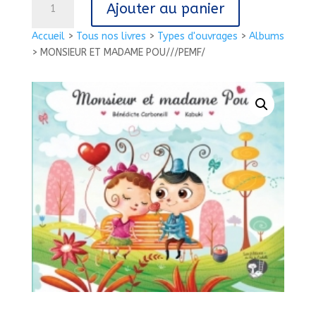
Ajouter au panier
de
MONSIEUR
Accueil
>
Tous nos livres
>
Types d'ouvrages
>
Albums
ET
>
MONSIEUR ET MADAME POU///PEMF/
MADAME
POU///PEMF/