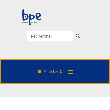
Articles 0