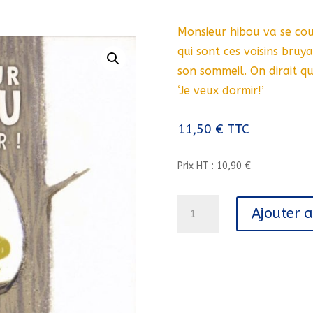
Monsieur hibou va se cou
qui sont ces voisins bruy
son sommeil. On dirait qu
‘Je veux dormir!’
11,50
€
TTC
Prix HT : 10,90 €
quantité
Ajouter 
de
MONSIEUR
HIBOU///PEMF/