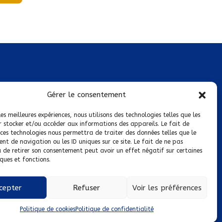
Mentions légales
Gérer le consentement
Conditions générales de vente
les meilleures expériences, nous utilisons des technologies telles que les
r stocker et/ou accéder aux informations des appareils. Le fait de
Politique de confidentialité
 ces technologies nous permettra de traiter des données telles que le
t de navigation ou les ID uniques sur ce site. Le fait de ne pas
Politique de cookies
u de retirer son consentement peut avoir un effet négatif sur certaines
ques et fonctions.
Nous suivre sur :
cepter
Refuser
Voir les préférences
Politique de cookies
Politique de confidentialité