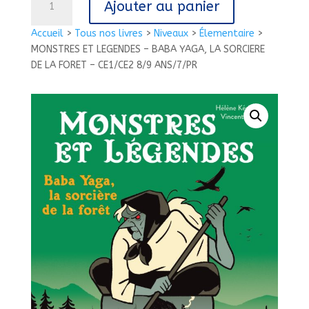
Ajouter au panier
de
MONSTRES
Accueil
>
Tous nos livres
>
Niveaux
>
Élementaire
>
ET
MONSTRES ET LEGENDES – BABA YAGA, LA SORCIERE
LEGENDES
DE LA FORET – CE1/CE2 8/9 ANS/7/PR
-
BABA
YAGA,
LA
SORCIERE
DE
LA
FORET
-
CE1/CE2
8/9
ANS/7/PR