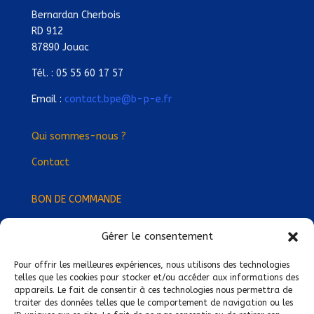
Bernardan Cherbois
RD 912
87890 Jouac
Tél. : 05 55 60 17 57
Email :
contact.bpe@b-p-e.fr
Qui sommes-nous ?
Contact
BON DE COMMANDE
Gérer le consentement
Devenez Délégué
·
e Régional
·
e !
Trouvez-nous près de chez vous !
Pour offrir les meilleures expériences, nous utilisons des technologies
telles que les cookies pour stocker et/ou accéder aux informations des
appareils. Le fait de consentir à ces technologies nous permettra de
Mentions légales
traiter des données telles que le comportement de navigation ou les