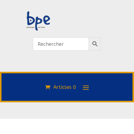
Articles 0