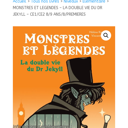
Accueil
>
Tous nos livres
>
Niveaux
>
Élementaire
>
ET
MONSTRES ET LEGENDES – LA DOUBLE VIE DU DR
LEGENDES
JEKYLL – CE1/CE2 8/9 ANS/8/PREMIERES
-
LA
DOUBLE
VIE
DU
DR
JEKYLL
-
CE1/CE2
8/9
ANS/8/PREMIERES
Informations complémentaires :