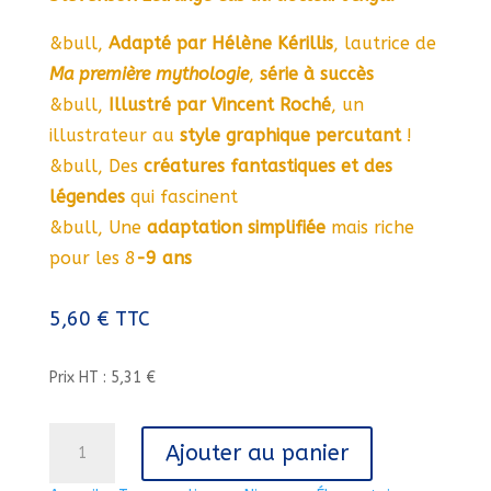
&bull,
Adapté par Hélène Kérillis
, lautrice de
Ma première mythologie
,
série à succès
&bull,
Illustré par Vincent Roché
, un
illustrateur au
style graphique percutant
!
&bull, Des
créatures fantastiques et des
légendes
qui fascinent
&bull, Une
adaptation simplifiée
mais riche
pour les 8
-9 ans
5,60
€
TTC
Prix HT : 5,31 €
quantité
Ajouter au panier
de
MONSTRES