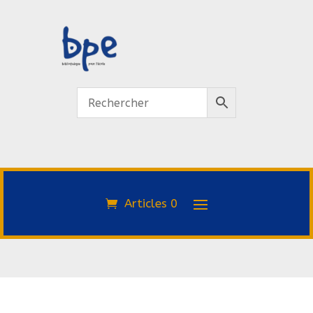
Articles 0