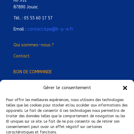
RD 912
87890 Jouac
Tél. : 05 55 60 17 57
Email :
contact.bpe@b-p-e.fr
Qui sommes-nous ?
Contact
BON DE COMMANDE
Gérer le consentement
Devenez Délégué
·
e Régional
·
e !
Trouvez-nous près de chez vous !
Pour offrir les meilleures expériences, nous utilisons des technologies
telles que les cookies pour stocker et/ou accéder aux informations des
appareils. Le fait de consentir à ces technologies nous permettra de
Mentions légales
traiter des données telles que le comportement de navigation ou les
ID uniques sur ce site. Le fait de ne pas consentir ou de retirer son
Conditions générales de vente
consentement peut avoir un effet négatif sur certaines
caractéristiques et fonctions.