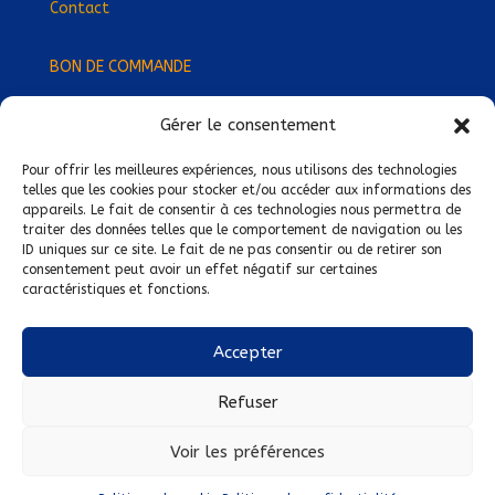
Contact
BON DE COMMANDE
Gérer le consentement
Devenez Délégué
·
e Régional
·
e !
Trouvez-nous près de chez vous !
Pour offrir les meilleures expériences, nous utilisons des technologies
telles que les cookies pour stocker et/ou accéder aux informations des
appareils. Le fait de consentir à ces technologies nous permettra de
Mentions légales
traiter des données telles que le comportement de navigation ou les
ID uniques sur ce site. Le fait de ne pas consentir ou de retirer son
Conditions générales de vente
consentement peut avoir un effet négatif sur certaines
caractéristiques et fonctions.
Politique de confidentialité
Politique de cookies
Accepter
Nous suivre sur :
Refuser
Voir les préférences