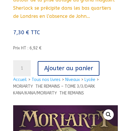
Sherlock se précipite dans les bas quartiers
de Londres en l’absence de John…
7,30
€
TTC
Prix HT : 6,92 €
quantité
Ajouter au panier
de
MORIARTY
Accueil
>
Tous nos livres
>
Niveaux
>
Lycée
>
MORIARTY  THE REMAINS – TOME 3/3/DARK
THE
KANA/KANA/MORIARTY  THE REMAINS
REMAINS
-
TOME
3/3/DARK
KANA/KANA/MORIARTY