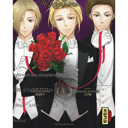
THE
REMAINS
Informations complémentaires :
EAN : 9782505133230
Éditeur : KANA
Auteur :