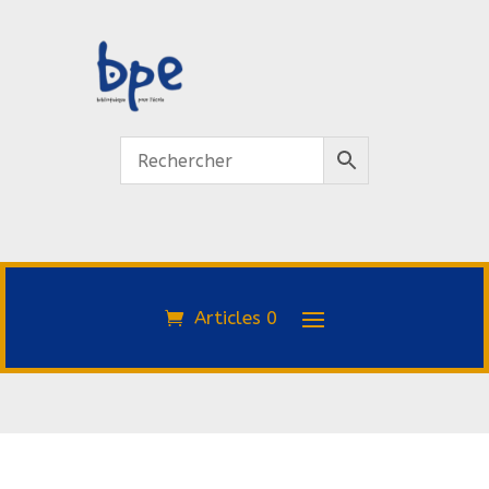
Articles 0