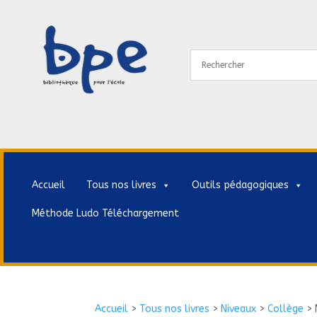
Accueil
Tous nos livres
Outils pédagogiques
Méthode Ludo Téléchargement
Accueil
>
Tous nos livres
>
Niveaux
>
Collège
>