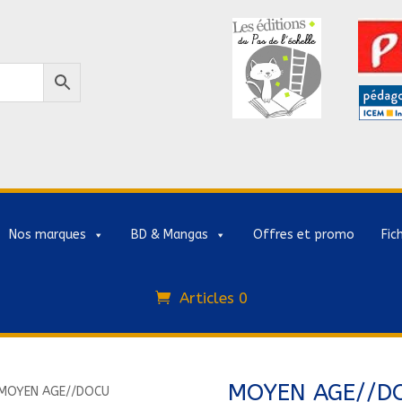
Nos marques
BD & Mangas
Offres et promo
Fic
Articles 0
MOYEN AGE//D
MOYEN AGE//DOCU