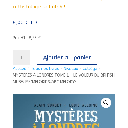
cette trilogie so british !
9,00
€
TTC
Prix HT : 8,53 €
quantité
Ajouter au panier
de
MYSTERES
Accueil
>
Tous nos livres
>
Niveaux
>
Collège
>
A
MYSTERES A LONDRES TOME 1 – LE VOLEUR DU BRITISH
LONDRES
MUSEUM//MELOKIDS/ABC MELODY/
TOME
1
-
LE
VOLEUR
DU
BRITISH