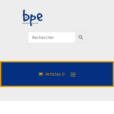
Articles 0