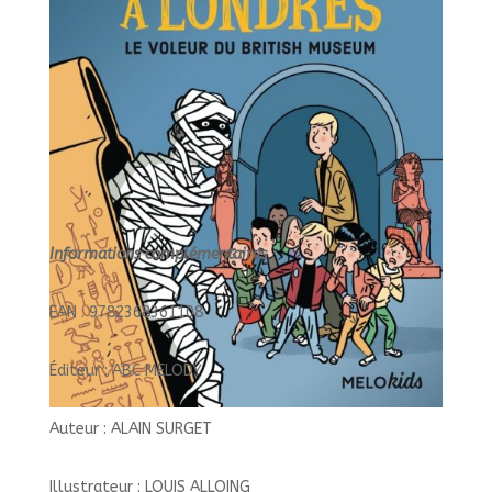
MUSEUM//MELOKIDS/ABC
MELODY/
Informations complémentaires :
EAN : 9782368361108
Éditeur : ABC MELODY
Auteur : ALAIN SURGET
Illustrateur : LOUIS ALLOING