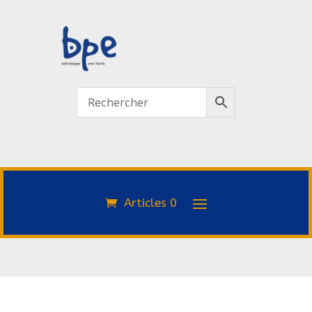
Articles 0