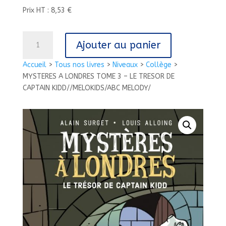
Prix HT : 8,53 €
quantité
Ajouter au panier
de
MYSTERES
Accueil
>
Tous nos livres
>
Niveaux
>
Collège
>
A
MYSTERES A LONDRES TOME 3 – LE TRESOR DE
LONDRES
CAPTAIN KIDD//MELOKIDS/ABC MELODY/
TOME
3
-
LE
TRESOR
DE
CAPTAIN
KIDD//MELOKIDS/ABC
MELODY/