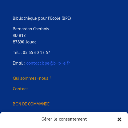
Bibliothèque pour l’Ecole (BPE)
Bernardan Cherbois
RD 912
87890 Jouac
Tél. : 05 55 60 17 57
Email :
contact.bpe@b-p-e.fr
Qui sommes-nous ?
Contact
BON DE COMMANDE
Gérer le consentement
Devenez Délégué
·
e Régional
·
e !