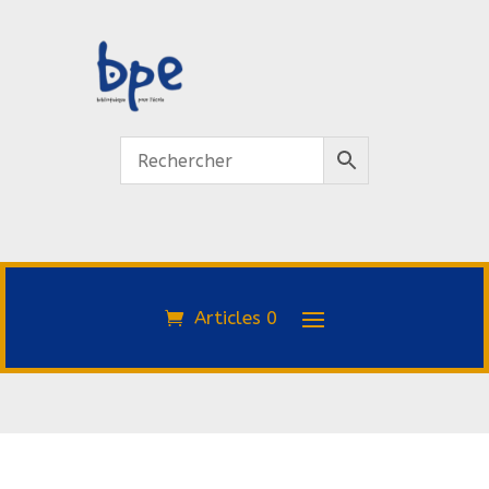
Articles 0