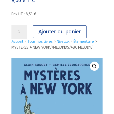
9,00
€
TTC
Prix HT : 8,53 €
quantité
Ajouter au panier
de
MYSTERES
Accueil
>
Tous nos livres
>
Niveaux
>
Élementaire
>
A
MYSTERES A NEW YORK//MELOKIDS/ABC MELODY/
NEW
YORK//MELOKIDS/ABC
MELODY/