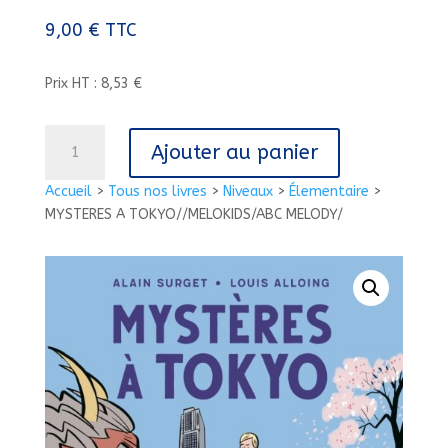
9,00
€
TTC
Prix HT : 8,53 €
quantité
Ajouter au panier
de
MYSTERES
Accueil
>
Tous nos livres
>
Niveaux
>
Élementaire
>
A
MYSTERES A TOKYO//MELOKIDS/ABC MELODY/
TOKYO//MELOKIDS/ABC
MELODY/