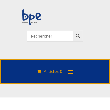
Articles 0