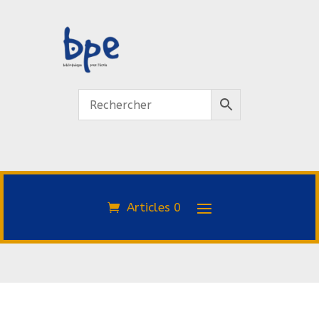
Articles 0