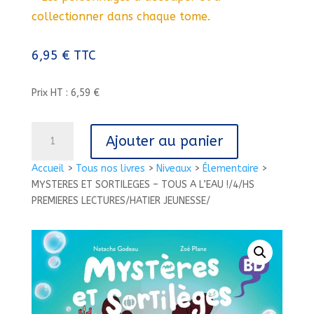
collectionner dans chaque tome.
6,95
€
TTC
Prix HT : 6,59 €
quantité
Ajouter au panier
de
MYSTERES
Accueil
>
Tous nos livres
>
Niveaux
>
Élementaire
>
ET
MYSTERES ET SORTILEGES – TOUS A L’EAU !/4/HS
SORTILEGES
PREMIERES LECTURES/HATIER JEUNESSE/
-
TOUS
A
L'EAU
!/4/HS
PREMIERES
LECTURES/HATIER