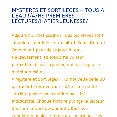
MYSTERES ET SORTILEGES – TOUS A
L’EAU !/4/HS PREMIERES
LECTURES/HATIER JEUNESSE/
Aujourdhui, cest piscine ! Tous les élèves sont
impatients denfiler leur maillot. Seuls Nala et
Octave ont peur de se jeter à leau.
Heureusement, la solidarité va leur
permettre de se surpasser, enfin… jusquà ce
quAbi sen mêle !
« Mystère et Sortilèges », la nouvelle série BD
qui raconte les aventures dAbi, une petite
sorcière pleine dimagination mais très
maladroite. Chaque histoire plonge le lecteur
dans un univers détonnant o&ugrave,
cohabite humains et créatures magiques. Les