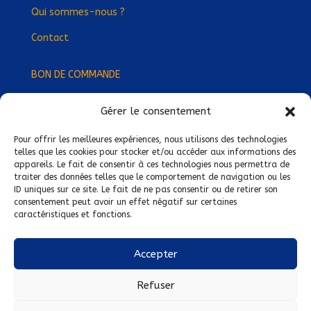
Qui sommes-nous ?
Contact
BON DE COMMANDE
Gérer le consentement
Devenez Délégué
·
e Régional
·
e !
Trouvez-nous près de chez vous !
Pour offrir les meilleures expériences, nous utilisons des technologies
telles que les cookies pour stocker et/ou accéder aux informations des
appareils. Le fait de consentir à ces technologies nous permettra de
Mentions légales
traiter des données telles que le comportement de navigation ou les
ID uniques sur ce site. Le fait de ne pas consentir ou de retirer son
Conditions générales de vente
consentement peut avoir un effet négatif sur certaines
caractéristiques et fonctions.
Politique de confidentialité
Politique de cookies
Accepter
Nous suivre sur :
Refuser