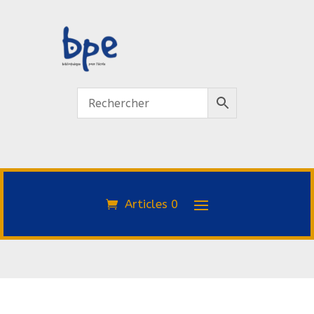
Articles 0