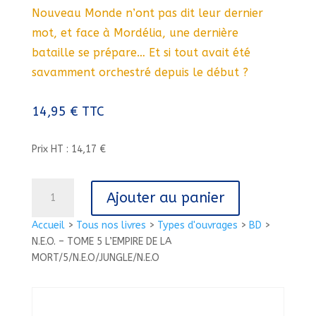
Nouveau Monde n’ont pas dit leur dernier
mot, et face à Mordélia, une dernière
bataille se prépare… Et si tout avait été
savamment orchestré depuis le début ?
14,95
€
TTC
Prix HT : 14,17 €
quantité
Ajouter au panier
de
N.E.O.
Accueil
>
Tous nos livres
>
Types d'ouvrages
>
BD
>
-
N.E.O. – TOME 5 L’EMPIRE DE LA
TOME
MORT/5/N.E.O/JUNGLE/N.E.O
5
L'EMPIRE
DE
LA