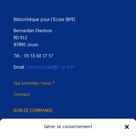
Bibliothèque pour l’Ecole (BPE)
Bernardan Cherbois
RD 912
87890 Jouac
Tél. : 05 55 60 17 57
Email :
contact.bpe@b-p-e.fr
Qui sommes-nous ?
Contact
BON DE COMMANDE
Gérer le consentement
Devenez Délégué
·
e Régional
·
e !