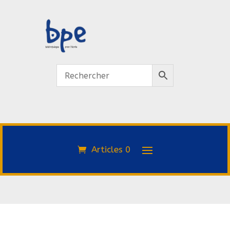
Articles 0