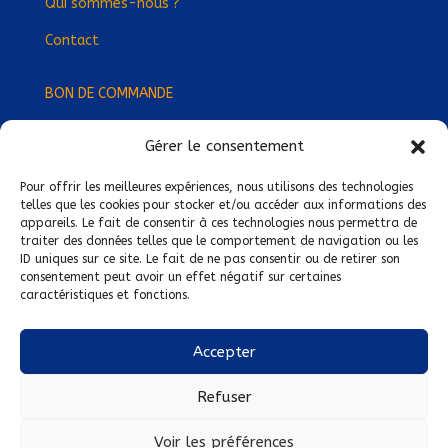
Qui sommes-nous ?
Contact
BON DE COMMANDE
Gérer le consentement
Devenez Délégué
·
e Régional
·
e !
Trouvez-nous près de chez vous !
Pour offrir les meilleures expériences, nous utilisons des technologies
telles que les cookies pour stocker et/ou accéder aux informations des
appareils. Le fait de consentir à ces technologies nous permettra de
Mentions légales
traiter des données telles que le comportement de navigation ou les
ID uniques sur ce site. Le fait de ne pas consentir ou de retirer son
Conditions générales de vente
consentement peut avoir un effet négatif sur certaines
caractéristiques et fonctions.
Politique de confidentialité
Politique de cookies
Accepter
Nous suivre sur :
Refuser
Voir les préférences