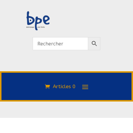
Articles 0