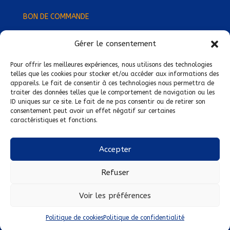
BON DE COMMANDE
Gérer le consentement
Devenez Délégué
·
e Régional
·
e !
Trouvez-nous près de chez vous !
Pour offrir les meilleures expériences, nous utilisons des technologies
telles que les cookies pour stocker et/ou accéder aux informations des
appareils. Le fait de consentir à ces technologies nous permettra de
Mentions légales
traiter des données telles que le comportement de navigation ou les
ID uniques sur ce site. Le fait de ne pas consentir ou de retirer son
Conditions générales de vente
consentement peut avoir un effet négatif sur certaines
caractéristiques et fonctions.
Politique de confidentialité
Politique de cookies
Accepter
Nous suivre sur :
Refuser
Voir les préférences
Politique de cookies
Politique de confidentialité