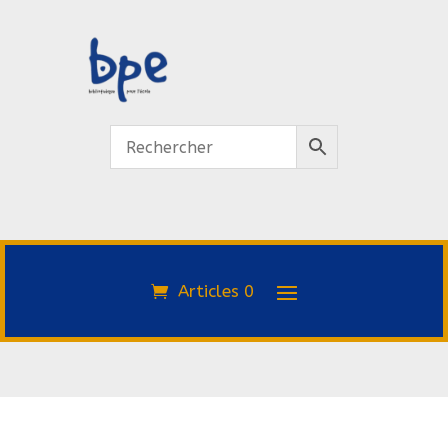
Articles 0