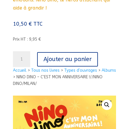
aide à grandir !
10,50
€
TTC
Prix HT : 9,95 €
quantité
Ajouter au panier
de
NINO
Accueil
>
Tous nos livres
>
Types d'ouvrages
>
Albums
DINO
>
NINO DINO – C’EST MON ANNIVERSAIRE !//NINO
-
DINO/MILAN/
C'EST
MON
ANNIVERSAIRE !//NINO
DINO/MILAN/