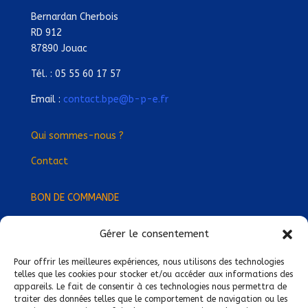
Bernardan Cherbois
RD 912
87890 Jouac
Tél. : 05 55 60 17 57
Email :
contact.bpe@b-p-e.fr
Qui sommes-nous ?
Contact
BON DE COMMANDE
Gérer le consentement
Devenez Délégué
·
e Régional
·
e !
Trouvez-nous près de chez vous !
Pour offrir les meilleures expériences, nous utilisons des technologies
telles que les cookies pour stocker et/ou accéder aux informations des
appareils. Le fait de consentir à ces technologies nous permettra de
Mentions légales
traiter des données telles que le comportement de navigation ou les