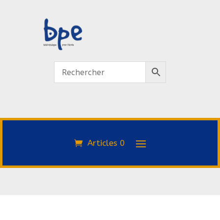
Articles 0