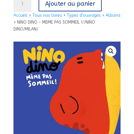
Ajouter au panier
de
NINO
Accueil
>
Tous nos livres
>
Types d'ouvrages
>
Albums
DINO
>
NINO DINO – MEME PAS SOMMEIL !//NINO
-
DINO/MILAN/
MEME
PAS
SOMMEIL
!//NINO
DINO/MILAN/