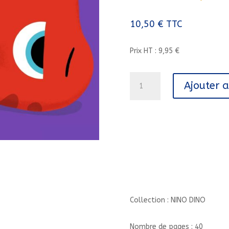
10,50
€
TTC
Prix HT : 9,95 €
quantité
Ajouter 
de
NINO
DINO
-
QUEL
ENNUI
!//NINO
DINO/MILAN/
Collection : NINO DINO
Nombre de pages : 40