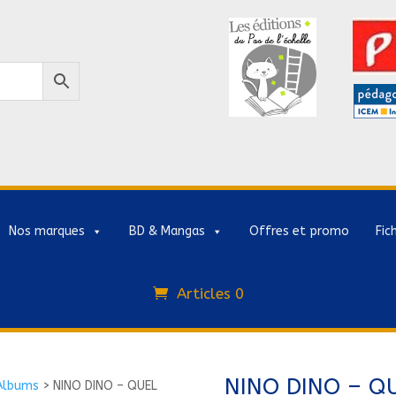
Nos marques
BD & Mangas
Offres et promo
Fic
Articles 0
NINO DINO – QU
Albums
>
NINO DINO – QUEL