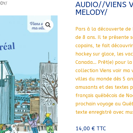
AUDIO//VIENS V
ODY/
MELODY/
Pars à la découverte de
de 8 ans. Il te présente 
copains, te fait découvrir
hockey sur glace, les va
Canada… Prêt(e) pour la 
collection Viens voir ma 
villes du monde dès 5 ans
amusants et des textes pl
français québécois de Noa
prochain voyage au Québ
texte enregistré avec mus
14,00
€
TTC