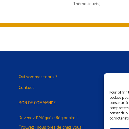
Thématique(s) :
Qui sommes-nous ?
Contact
Pour offrir 
cookies pou
BON DE COMMANDE
consentir à
comportemen
consentir o
Devenez Délégué
·
e Régional
·
e !
caractéristi
Trouvez-nous près de chez vous !