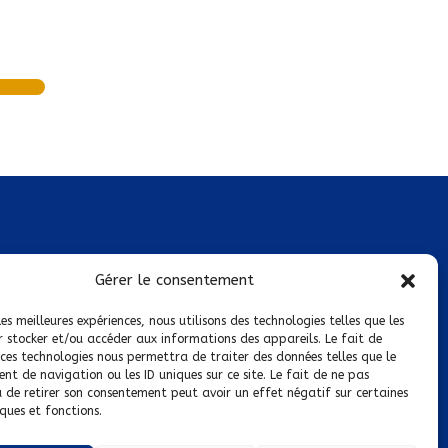
Mentions légales
Gérer le consentement
Conditions générales de vente
les meilleures expériences, nous utilisons des technologies telles que les
r stocker et/ou accéder aux informations des appareils. Le fait de
Politique de confidentialité
 ces technologies nous permettra de traiter des données telles que le
t de navigation ou les ID uniques sur ce site. Le fait de ne pas
Politique de cookies
u de retirer son consentement peut avoir un effet négatif sur certaines
ques et fonctions.
Nous suivre sur :