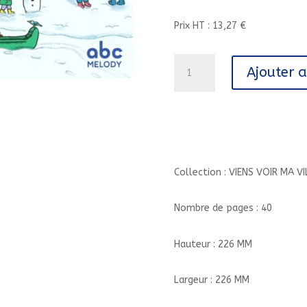
Prix HT : 13,27 €
quantité
Ajouter 
de
NOAH
DE
MONTREAL
-
LIVRE
+
Collection : VIENS VOIR MA VI
AUDIO//VIENS
VOIR
Nombre de pages : 40
MA
VILLE/ABC
Hauteur : 226 MM
MELODY/
Largeur : 226 MM