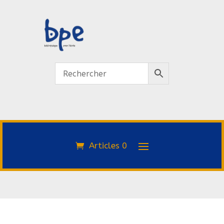
Articles 0