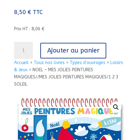
8,50
€
TTC
Prix HT : 8,06 €
quantité
Ajouter au panier
de
NOEL
Accueil
>
Tous nos livres
>
Types d'ouvrages
>
Loisirs
-
& Jeux
>
NOEL – MES JOLIES PEINTURES
MES
MAGIQUES//MES JOLIES PEINTURES MAGIQUES/1 2 3
JOLIES
SOLEIL
PEINTURES
MAGIQUES//MES
JOLIES
PEINTURES
MAGIQUES/1
2
3
SOLEIL