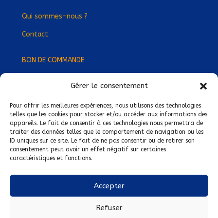
Qui sommes-nous ?
Contact
BON DE COMMANDE
Gérer le consentement
Devenez Délégué
·
e Régional
·
e !
Trouvez-nous près de chez vous !
Pour offrir les meilleures expériences, nous utilisons des technologies
telles que les cookies pour stocker et/ou accéder aux informations des
appareils. Le fait de consentir à ces technologies nous permettra de
Mentions légales
traiter des données telles que le comportement de navigation ou les
ID uniques sur ce site. Le fait de ne pas consentir ou de retirer son
Conditions générales de vente
consentement peut avoir un effet négatif sur certaines
caractéristiques et fonctions.
Politique de confidentialité
Politique de cookies
Accepter
Nous suivre sur :
Refuser