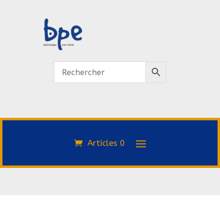
Articles 0