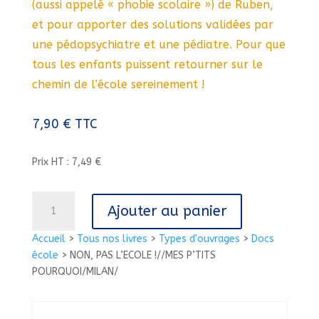
(aussi appelé « phobie scolaire ») de Ruben,
et pour apporter des solutions validées par
une pédopsychiatre et une pédiatre. Pour que
tous les enfants puissent retourner sur le
chemin de l’école sereinement !
7,90
€
TTC
Prix HT : 7,49 €
quantité
Ajouter au panier
de
NON,
Accueil
>
Tous nos livres
>
Types d'ouvrages
>
Docs
PAS
école
>
NON, PAS L’ECOLE !//MES P’TITS
L'ECOLE
POURQUOI/MILAN/
!//MES
P'TITS
POURQUOI/MILAN/