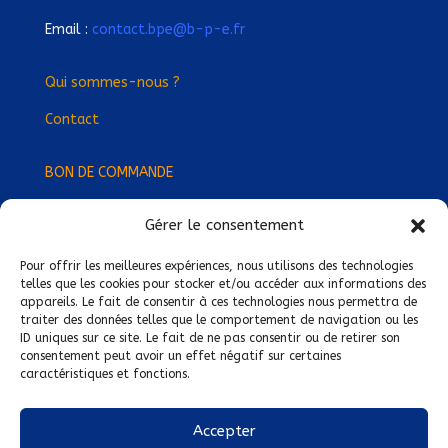
Email :
contact.bpe@b-p-e.fr
Qui sommes-nous ?
Contact
BON DE COMMANDE
Gérer le consentement
Devenez Délégué
·
e Régional
·
e !
Trouvez-nous près de chez vous !
Pour offrir les meilleures expériences, nous utilisons des technologies
telles que les cookies pour stocker et/ou accéder aux informations des
appareils. Le fait de consentir à ces technologies nous permettra de
Mentions légales
traiter des données telles que le comportement de navigation ou les
ID uniques sur ce site. Le fait de ne pas consentir ou de retirer son
Conditions générales de vente
consentement peut avoir un effet négatif sur certaines
caractéristiques et fonctions.
Politique de confidentialité
Politique de cookies
Accepter