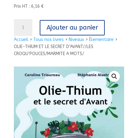
Prix HT : 6,16 €
quantité
Ajouter au panier
de
OLIE-
Accueil
>
Tous nos livres
>
Niveaux
>
Élementaire
>
THIUM
OLIE-THIUM ET LE SECRET D’AVANT//LES
ET
CROQU’POUCES/MARMITE A MOTS/
LE
SECRET
D'AVANT//LES
CROQU'POUCES/MARMITE
A
MOTS/