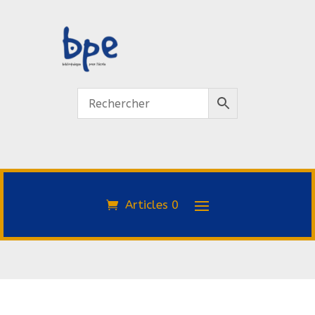
Articles 0