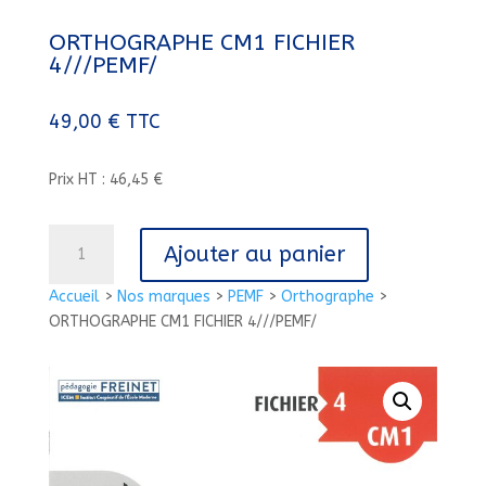
ORTHOGRAPHE CM1 FICHIER
4///PEMF/
49,00
€
TTC
Prix HT : 46,45 €
quantité
Ajouter au panier
de
ORTHOGRAPHE
Accueil
>
Nos marques
>
PEMF
>
Orthographe
>
CM1
ORTHOGRAPHE CM1 FICHIER 4///PEMF/
FICHIER
4///PEMF/