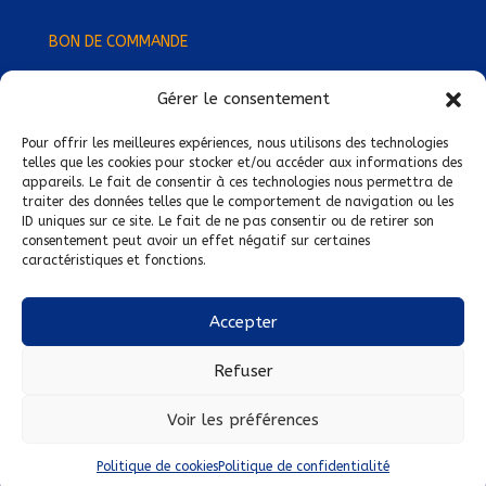
BON DE COMMANDE
Gérer le consentement
Devenez Délégué
·
e Régional
·
e !
Trouvez-nous près de chez vous !
Pour offrir les meilleures expériences, nous utilisons des technologies
telles que les cookies pour stocker et/ou accéder aux informations des
appareils. Le fait de consentir à ces technologies nous permettra de
Mentions légales
traiter des données telles que le comportement de navigation ou les
ID uniques sur ce site. Le fait de ne pas consentir ou de retirer son
Conditions générales de vente
consentement peut avoir un effet négatif sur certaines
caractéristiques et fonctions.
Politique de confidentialité
Politique de cookies
Accepter
Nous suivre sur :
Refuser
Voir les préférences
Politique de cookies
Politique de confidentialité