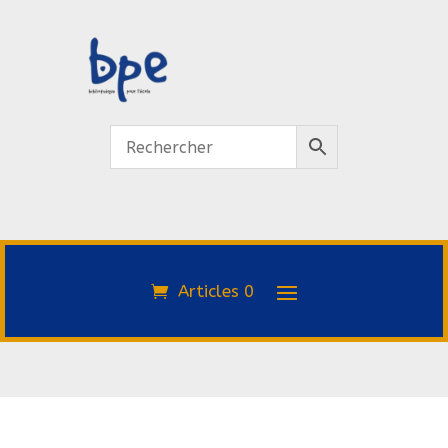
Articles 0