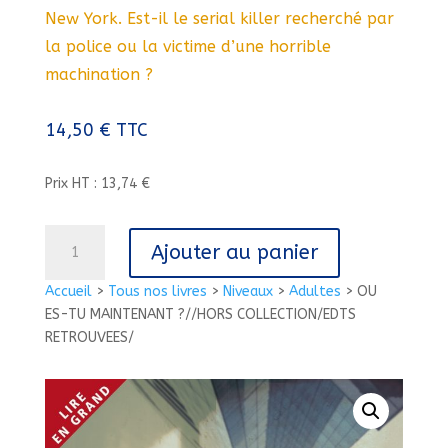
New York. Est-il le serial killer recherché par
la police ou la victime d’une horrible
machination ?
14,50
€
TTC
Prix HT : 13,74 €
quantité
Ajouter au panier
de
OU
Accueil
>
Tous nos livres
>
Niveaux
>
Adultes
>
OU
ES-
ES-TU MAINTENANT ?//HORS COLLECTION/EDTS
TU
RETROUVEES/
MAINTENANT
?//HORS
COLLECTION/EDTS
RETROUVEES/