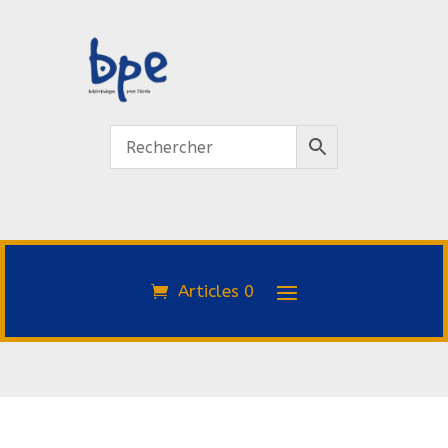
Articles 0