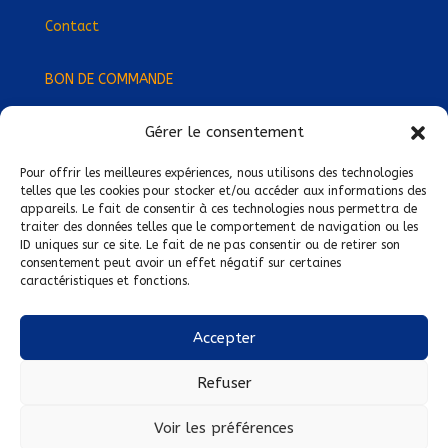
Contact
BON DE COMMANDE
Gérer le consentement
Devenez Délégué
·
e Régional
·
e !
Trouvez-nous près de chez vous !
Pour offrir les meilleures expériences, nous utilisons des technologies
telles que les cookies pour stocker et/ou accéder aux informations des
appareils. Le fait de consentir à ces technologies nous permettra de
Mentions légales
traiter des données telles que le comportement de navigation ou les
ID uniques sur ce site. Le fait de ne pas consentir ou de retirer son
Conditions générales de vente
consentement peut avoir un effet négatif sur certaines
caractéristiques et fonctions.
Politique de confidentialité
Politique de cookies
Accepter
Nous suivre sur :
Refuser
Voir les préférences