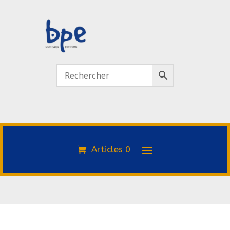
Articles 0