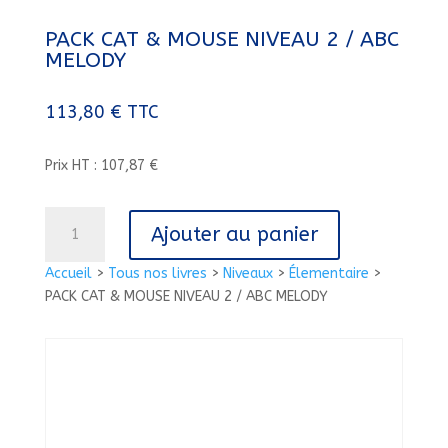
PACK CAT & MOUSE NIVEAU 2 / ABC
MELODY
113,80
€
TTC
Prix HT : 107,87 €
quantité
Ajouter au panier
de
PACK
Accueil
>
Tous nos livres
>
Niveaux
>
Élementaire
>
CAT
PACK CAT & MOUSE NIVEAU 2 / ABC MELODY
&
MOUSE
NIVEAU
2
/
ABC
MELODY