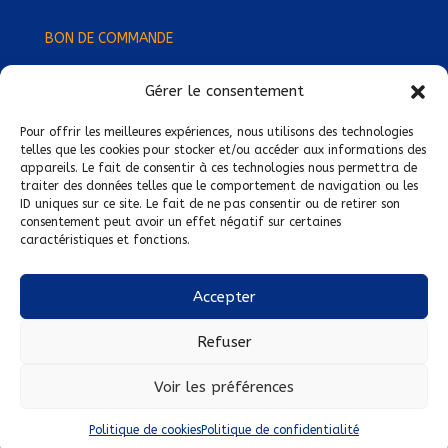
BON DE COMMANDE
Gérer le consentement
Devenez Délégué
·
e Régional
·
e !
Trouvez-nous près de chez vous !
Pour offrir les meilleures expériences, nous utilisons des technologies
telles que les cookies pour stocker et/ou accéder aux informations des
appareils. Le fait de consentir à ces technologies nous permettra de
Mentions légales
traiter des données telles que le comportement de navigation ou les
ID uniques sur ce site. Le fait de ne pas consentir ou de retirer son
Conditions générales de vente
consentement peut avoir un effet négatif sur certaines
caractéristiques et fonctions.
Politique de confidentialité
Politique de cookies
Accepter
Nous suivre sur :
Refuser
Voir les préférences
Politique de cookies
Politique de confidentialité