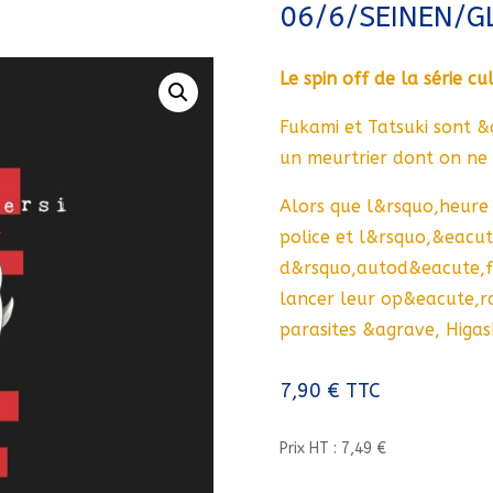
06/6/SEINEN/G
Le spin off de la série cu
Fukami et Tatsuki sont &
un meurtrier dont on ne 
Alors que l&rsquo,heure
police et l&rsquo,&eacute
d&rsquo,autod&eacute,fe
lancer leur op&eacute,r
parasites &agrave, Higa
7,90
€
TTC
Prix HT : 7,49 €