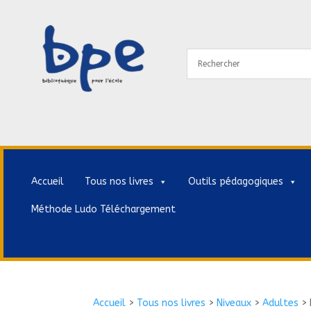
Accueil
Tous nos livres
Outils pédagogiques
Méthode Ludo Téléchargement
Accueil
>
Tous nos livres
>
Niveaux
>
Adultes
>