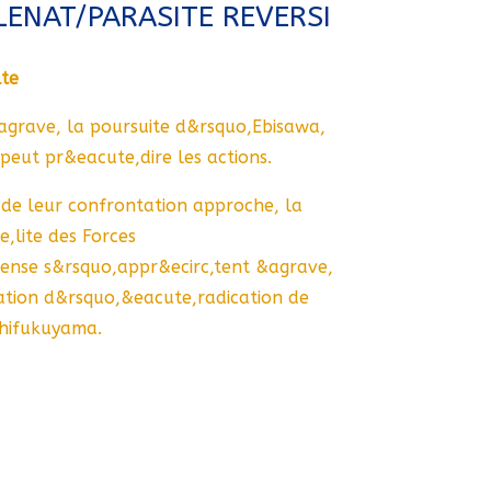
LENAT/PARASITE REVERSI
lte
agrave, la poursuite d&rsquo,Ebisawa,
peut pr&eacute,dire les actions.
 de leur confrontation approche, la
,lite des Forces
nse s&rsquo,appr&ecirc,tent &agrave,
ation d&rsquo,&eacute,radication de
shifukuyama.