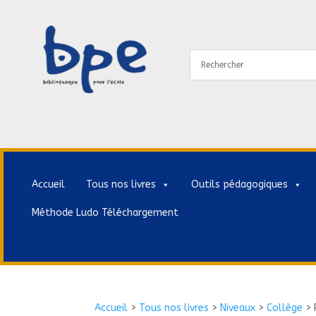
Accueil
Tous nos livres
Outils pédagogiques
Méthode Ludo Téléchargement
Accueil
>
Tous nos livres
>
Niveaux
>
Collège
>