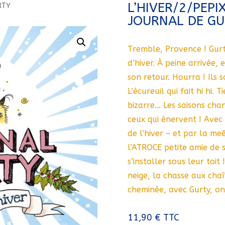
L’HIVER/2/PEP
RTY
JOURNAL DE G
Tremble, Provence ! Gurt
d’hiver. À peine arrivée,
son retour. Hourra ! Ils s
L’écureuil qui fait hi hi.
bizarre… Les saisons cha
ceux qui énervent ! Avec 
de l’hiver – et par la m
l’ATROCE petite amie de 
s’installer sous leur toit 
neige, la chasse aux chaî
cheminée, avec Gurty, on
11,90
€
TTC