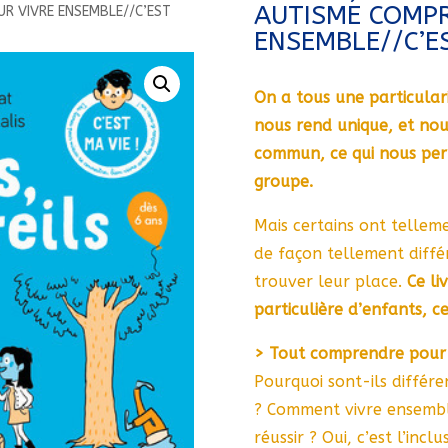
AUTISME COMPR
UR VIVRE ENSEMBLE//C’EST
ENSEMBLE//C’E
On a tous une particulari
nous rend unique, et no
commun, ce qui nous per
groupe.
Mais certains ont tellemen
de façon tellement différe
trouver leur place.
Ce li
particulière d’enfants, c
> Tout comprendre pour 
Pourquoi sont-ils différ
? Comment vivre ensembl
réussir ? Oui, c’est l’inclu