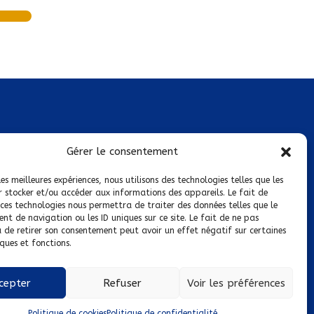
Mentions légales
Gérer le consentement
Conditions générales de vente
les meilleures expériences, nous utilisons des technologies telles que les
r stocker et/ou accéder aux informations des appareils. Le fait de
Politique de confidentialité
 ces technologies nous permettra de traiter des données telles que le
t de navigation ou les ID uniques sur ce site. Le fait de ne pas
Politique de cookies
u de retirer son consentement peut avoir un effet négatif sur certaines
ques et fonctions.
Nous suivre sur :
cepter
Refuser
Voir les préférences
Politique de cookies
Politique de confidentialité