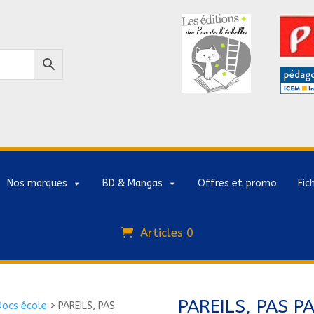
Nos marques
BD & Mangas
Offres et promo
Fic
Articles 0
PAREILS, PAS P
Docs école
>
PAREILS, PAS