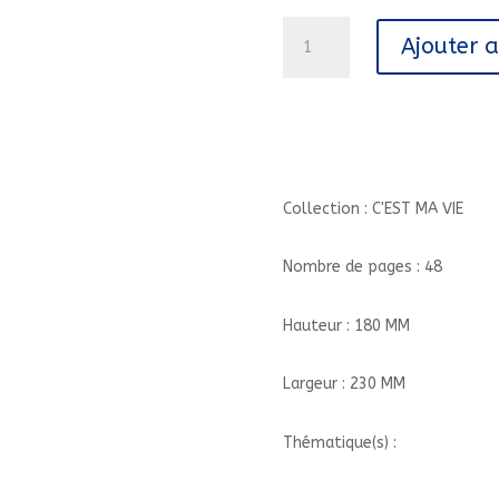
quantité
Ajouter 
de
PAREILS,
PAS
PAREILS
-
DYS,
TDAH,
Collection : C'EST MA VIE
AUTISME
COMPRENDRE
Nombre de pages : 48
POUR
VIVRE
Hauteur : 180 MM
ENSEMBLE//C'EST
Largeur : 230 MM
Thématique(s) :