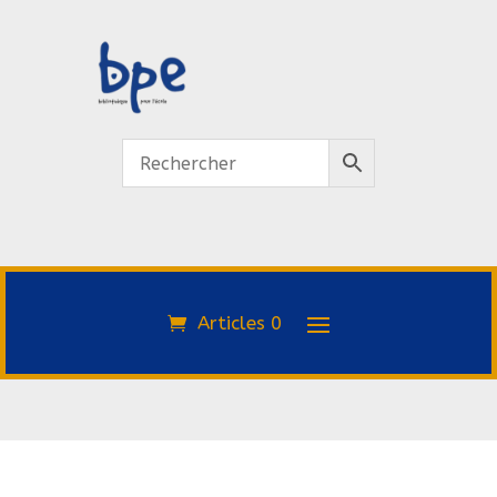
Articles 0