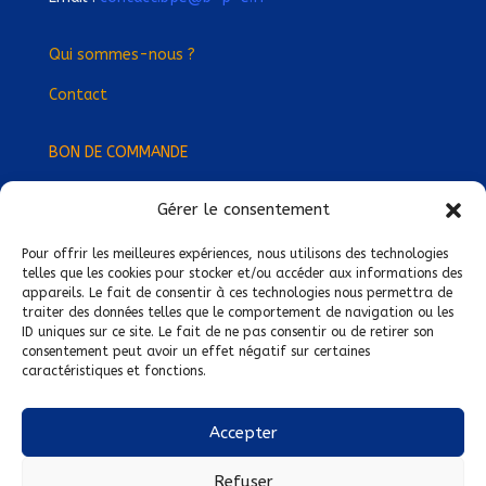
Qui sommes-nous ?
Contact
BON DE COMMANDE
Gérer le consentement
Devenez Délégué
·
e Régional
·
e !
Trouvez-nous près de chez vous !
Pour offrir les meilleures expériences, nous utilisons des technologies
telles que les cookies pour stocker et/ou accéder aux informations des
appareils. Le fait de consentir à ces technologies nous permettra de
Mentions légales
traiter des données telles que le comportement de navigation ou les
ID uniques sur ce site. Le fait de ne pas consentir ou de retirer son
Conditions générales de vente
consentement peut avoir un effet négatif sur certaines
caractéristiques et fonctions.
Politique de confidentialité
Politique de cookies
Accepter
Nous suivre sur :
Refuser