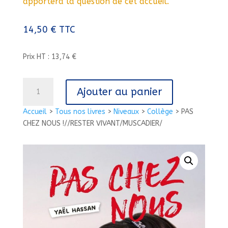
apportera la question de cet accueil.
14,50
€
TTC
Prix HT : 13,74 €
quantité
Ajouter au panier
de
PAS
Accueil
>
Tous nos livres
>
Niveaux
>
Collège
>
PAS
CHEZ
CHEZ NOUS !//RESTER VIVANT/MUSCADIER/
NOUS
!//RESTER
VIVANT/MUSCADIER/