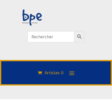
Articles 0