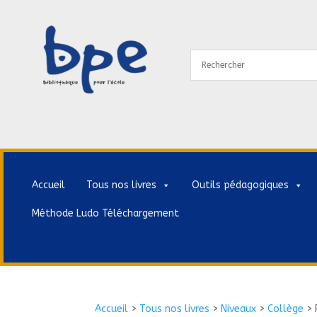
Accueil
Tous nos livres
Outils pédagogiques
Méthode Ludo Téléchargement
Accueil
>
Tous nos livres
>
Niveaux
>
Collège
>