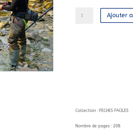
quantité
Ajouter 
de
PECHES
FACILES
AU
FIL
DES
SAISONS//PECHES
FACILES/ARTEMIS/
Collection : PECHES FACILES
Nombre de pages : 208