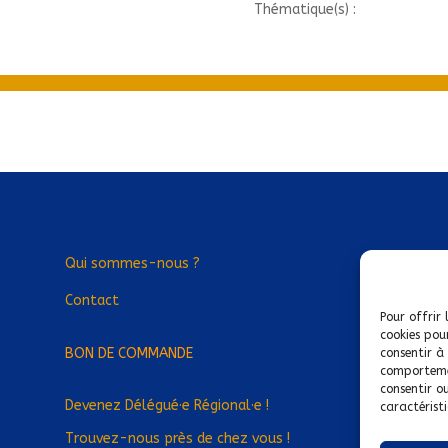
Thématique(s) :
Qui sommes-nous ?
Contact
Pour offrir 
cookies pou
BON DE COMMANDE
consentir à
comportemen
consentir o
Devenez Délégué
·
e Régional
·
e !
caractéristi
Trouvez-nous près de chez vous !