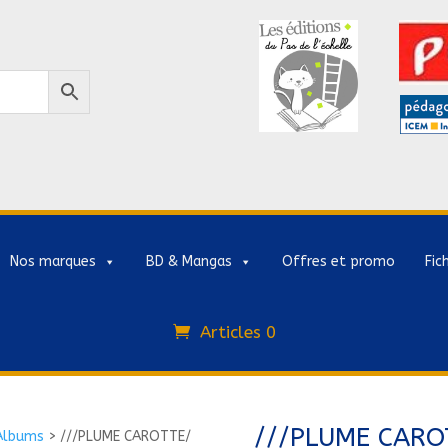
Nos marques
BD & Mangas
Offres et promo
Fic
Articles 0
///PLUME CARO
Albums
>
///PLUME CAROTTE/