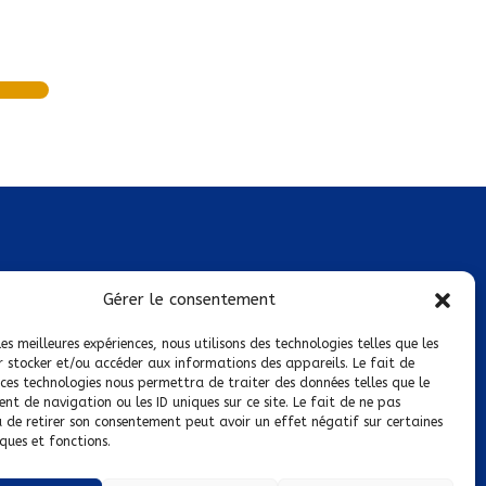
Mentions légales
Gérer le consentement
Conditions générales de vente
les meilleures expériences, nous utilisons des technologies telles que les
r stocker et/ou accéder aux informations des appareils. Le fait de
Politique de confidentialité
 ces technologies nous permettra de traiter des données telles que le
t de navigation ou les ID uniques sur ce site. Le fait de ne pas
Politique de cookies
u de retirer son consentement peut avoir un effet négatif sur certaines
ques et fonctions.
Nous suivre sur :