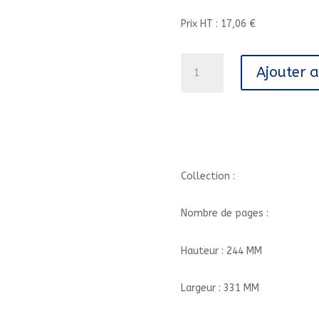
Prix HT : 17,06 €
quantité
Ajouter 
de
///PLUME
CAROTTE/
Collection :
Nombre de pages :
Hauteur : 244 MM
Largeur : 331 MM