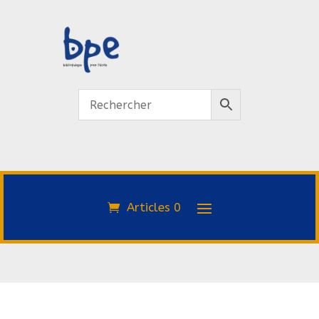
Articles 0