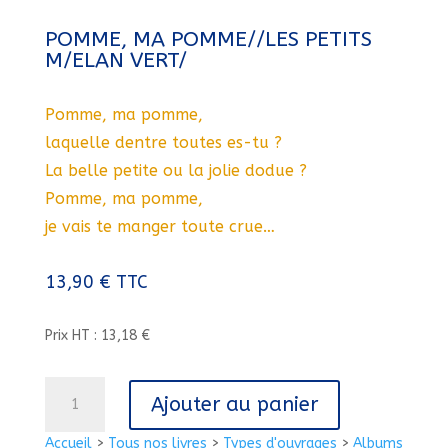
POMME, MA POMME//LES PETITS
M/ELAN VERT/
Pomme, ma pomme,
laquelle dentre toutes es-tu ?
La belle petite ou la jolie dodue ?
Pomme, ma pomme,
je vais te manger toute crue…
13,90
€
TTC
Prix HT : 13,18 €
quantité
Ajouter au panier
de
POMME,
Accueil
>
Tous nos livres
>
Types d'ouvrages
>
Albums