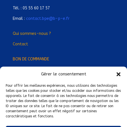
Tél. : 05 55 60 17 57
Email :
contact.bpe@b-p-e.fr
Qui sommes-nous ?
Contact
BON DE COMMANDE
Gérer le consentement
Devenez Délégué
·
e Régional
·
e !
Trouvez-nous près de chez vous !
Pour offrir les meilleures expériences, nous utilisons des technologies
telles que les cookies pour stocker et/ou accéder aux informations des
appareils. Le fait de consentir à ces technologies nous permettra de
Mentions légales
traiter des données telles que le comportement de navigation ou les
ID uniques sur ce site. Le fait de ne pas consentir ou de retirer son
Conditions générales de vente
consentement peut avoir un effet négatif sur certaines
caractéristiques et fonctions.
Politique de confidentialité