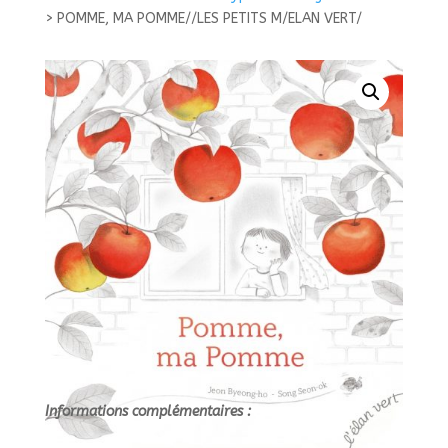
MA
>
POMME, MA POMME//LES PETITS M/ELAN VERT/
POMME//LES
PETITS
M/ELAN
VERT/
Informations complémentaires :