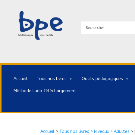
Accueil
Tous nos livres
Outils pédagogiques
Méthode Ludo Téléchargement
Accueil
>
Tous nos livres
>
Niveaux
>
Adultes
>