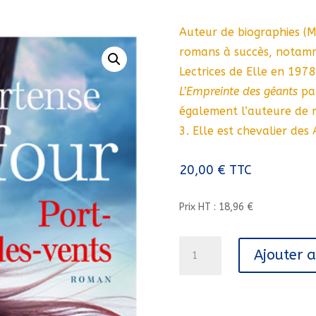
Auteur de biographies (M
romans à succès, notamm
Lectrices de Elle en 1978
L’Empreinte des géants
pa
également l’auteure de 
3. Elle est chevalier des
20,00
€
TTC
Prix HT : 18,96 €
quantité
Ajouter 
de
PORT-
DES-
VENTS///PRESSES