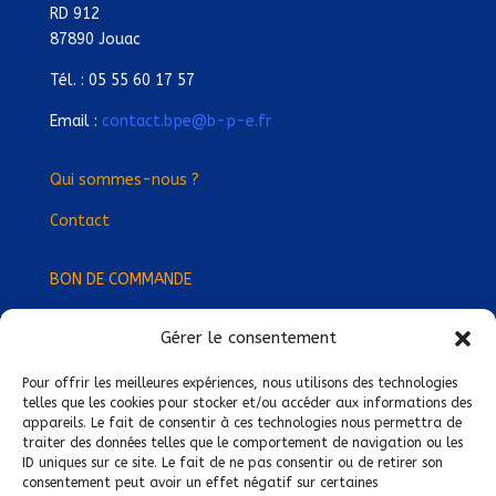
RD 912
87890 Jouac
Tél. : 05 55 60 17 57
Email :
contact.bpe@b-p-e.fr
Qui sommes-nous ?
Contact
BON DE COMMANDE
Gérer le consentement
Devenez Délégué
·
e Régional
·
e !
Trouvez-nous près de chez vous !
Pour offrir les meilleures expériences, nous utilisons des technologies
telles que les cookies pour stocker et/ou accéder aux informations des
appareils. Le fait de consentir à ces technologies nous permettra de
Mentions légales
traiter des données telles que le comportement de navigation ou les
ID uniques sur ce site. Le fait de ne pas consentir ou de retirer son
Conditions générales de vente
consentement peut avoir un effet négatif sur certaines