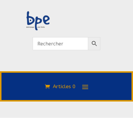
Articles 0