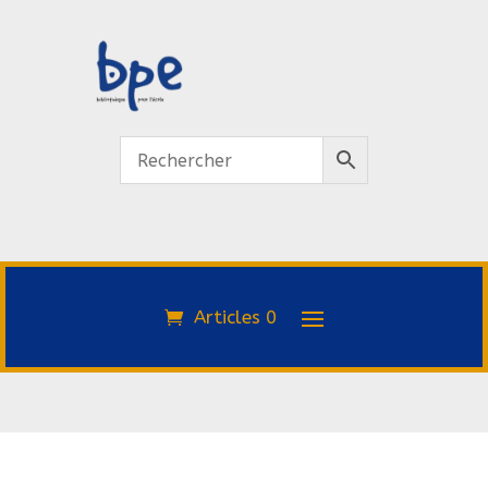
Articles 0