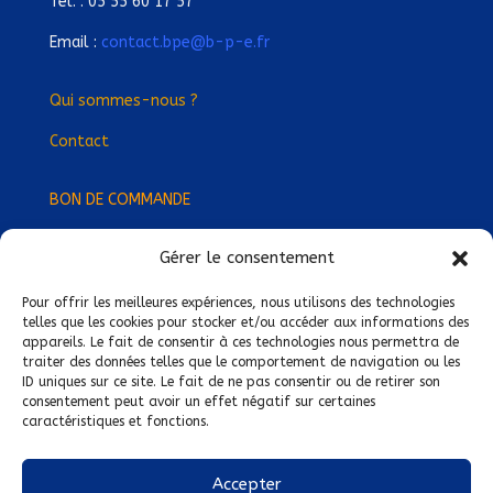
Tél. : 05 55 60 17 57
Email :
contact.bpe@b-p-e.fr
Qui sommes-nous ?
Contact
BON DE COMMANDE
Gérer le consentement
Devenez Délégué
·
e Régional
·
e !
Trouvez-nous près de chez vous !
Pour offrir les meilleures expériences, nous utilisons des technologies
telles que les cookies pour stocker et/ou accéder aux informations des
appareils. Le fait de consentir à ces technologies nous permettra de
Mentions légales
traiter des données telles que le comportement de navigation ou les
ID uniques sur ce site. Le fait de ne pas consentir ou de retirer son
Conditions générales de vente
consentement peut avoir un effet négatif sur certaines
caractéristiques et fonctions.
Politique de confidentialité
Politique de cookies
Accepter