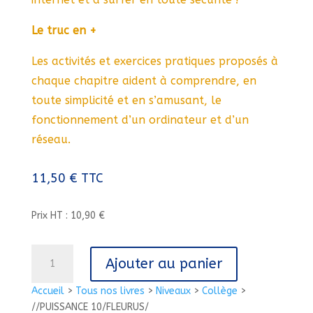
Le truc en +
Les activités et exercices pratiques proposés à
chaque chapitre aident à comprendre, en
toute simplicité et en s’amusant, le
fonctionnement d’un ordinateur et d’un
réseau.
11,50
€
TTC
Prix HT : 10,90 €
quantité
Ajouter au panier
de
//PUISSANCE
Accueil
>
Tous nos livres
>
Niveaux
>
Collège
>
10/FLEURUS/
//PUISSANCE 10/FLEURUS/