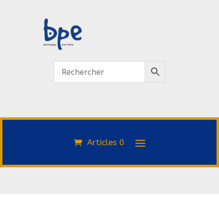
Articles 0