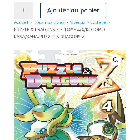
quantité
Ajouter au panier
de
PUZZLE
Accueil
>
Tous nos livres
>
Niveaux
>
Collège
>
&
PUZZLE & DRAGONS Z – TOME 4/4/KODOMO
DRAGONS
KANA/KANA/PUZZLE & DRAGONS Z
Z
-
TOME
4/4/KODOMO
KANA/KANA/PUZZLE
&
DRAGONS
Z