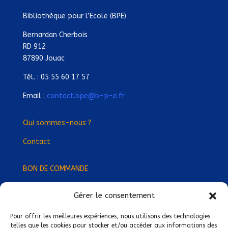
Bibliothèque pour l’Ecole (BPE)
Bernardan Cherbois
RD 912
87890 Jouac
Tél. : 05 55 60 17 57
Email :
contact.bpe@b-p-e.fr
Qui sommes-nous ?
Contact
BON DE COMMANDE
Gérer le consentement
Devenez Délégué
·
e Régional
·
e !
Trouvez-nous près de chez vous !
Pour offrir les meilleures expériences, nous utilisons des technologies
telles que les cookies pour stocker et/ou accéder aux informations des