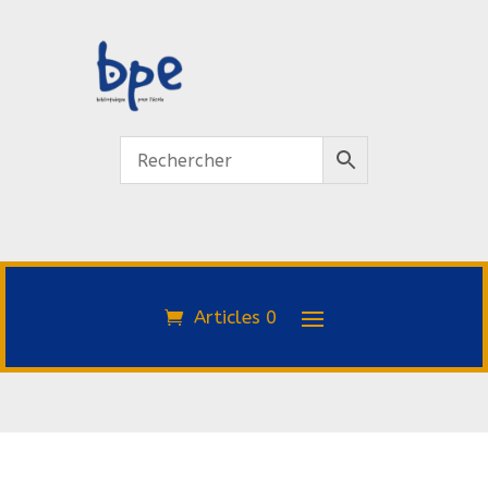
Articles 0