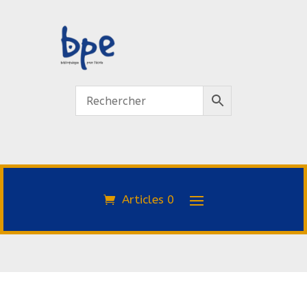
Articles 0