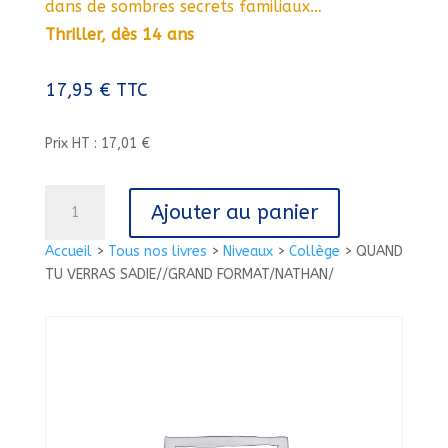
dans de sombres secrets familiaux…
Thriller, dès 14 ans
17,95
€
TTC
Prix HT : 17,01 €
quantité
Ajouter au panier
de
QUAND
Accueil
>
Tous nos livres
>
Niveaux
>
Collège
>
QUAND
TU
TU VERRAS SADIE//GRAND FORMAT/NATHAN/
VERRAS
SADIE//GRAND
FORMAT/NATHAN/