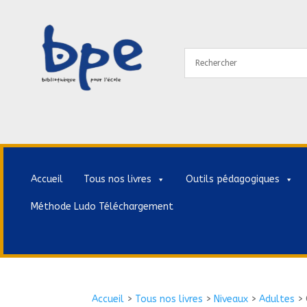
Accueil
Tous nos livres
Outils pédagogiques
Méthode Ludo Téléchargement
Accueil
>
Tous nos livres
>
Niveaux
>
Adultes
>