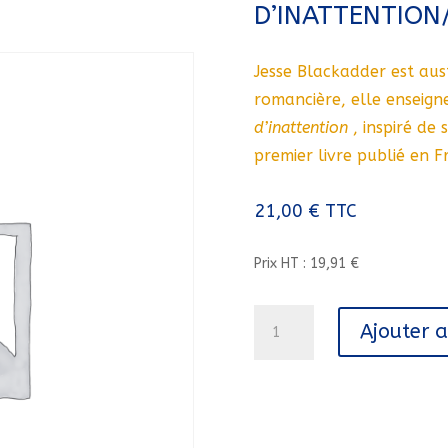
D’INATTENTION/
Jesse Blackadder est aust
romancière, elle enseigne
d’inattention
, inspiré de 
premier livre publié en F
21,00
€
TTC
Prix HT : 19,91 €
quantité
Ajouter 
de
QUELQUES
SECONDES
D'INATTENTION///PRESSES
CITE/