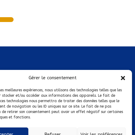
Mentions légales
Gérer le consentement
Conditions générales de vente
les meilleures expériences, nous utilisons des technologies telles que les
r stocker et/ou accéder aux informations des appareils. Le fait de
Politique de confidentialité
 ces technologies nous permettra de traiter des données telles que le
t de navigation ou les ID uniques sur ce site. Le fait de ne pas
Politique de cookies
u de retirer son consentement peut avoir un effet négatif sur certaines
ques et fonctions.
Nous suivre sur :
cepter
Refuser
Voir les préférences