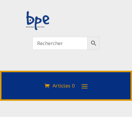
Articles 0