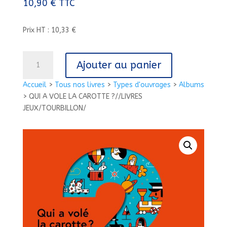
10,90
€
TTC
Prix HT : 10,33 €
quantité
Ajouter au panier
de
QUI
Accueil
>
Tous nos livres
>
Types d'ouvrages
>
Albums
A
>
QUI A VOLE LA CAROTTE ?//LIVRES
VOLE
JEUX/TOURBILLON/
LA
CAROTTE
?//LIVRES
JEUX/TOURBILLON/