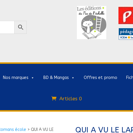
Nos marques
BD & Mangas
Offres et promo
Fic
Articles 0
QUI A VU LE LA
Romans école
>
QUI A VU LE