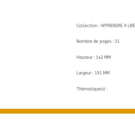
VU
LE
LAPIN
?//APPRENDRE
Collection : APPRENDRE A LIR
A
LIRE
Nombre de pages : 31
AVEC
LES
Hauteur : 142 MM
ALPHAS/RECREALIRE/
Largeur : 191 MM
Thématique(s) :