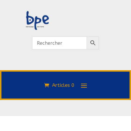
Articles 0