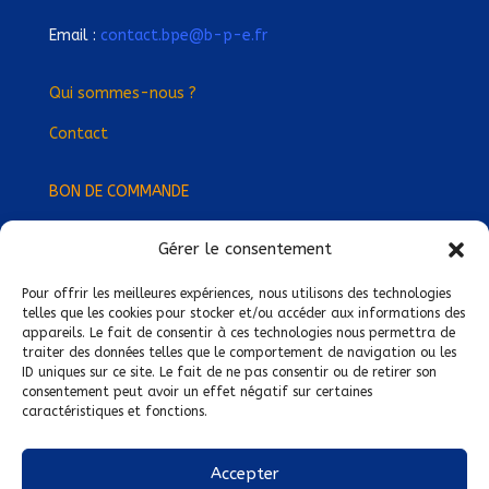
Email :
contact.bpe@b-p-e.fr
Qui sommes-nous ?
Contact
BON DE COMMANDE
Gérer le consentement
Devenez Délégué
·
e Régional
·
e !
Trouvez-nous près de chez vous !
Pour offrir les meilleures expériences, nous utilisons des technologies
telles que les cookies pour stocker et/ou accéder aux informations des
appareils. Le fait de consentir à ces technologies nous permettra de
Mentions légales
traiter des données telles que le comportement de navigation ou les
ID uniques sur ce site. Le fait de ne pas consentir ou de retirer son
Conditions générales de vente
consentement peut avoir un effet négatif sur certaines
caractéristiques et fonctions.
Politique de confidentialité
Politique de cookies
Accepter