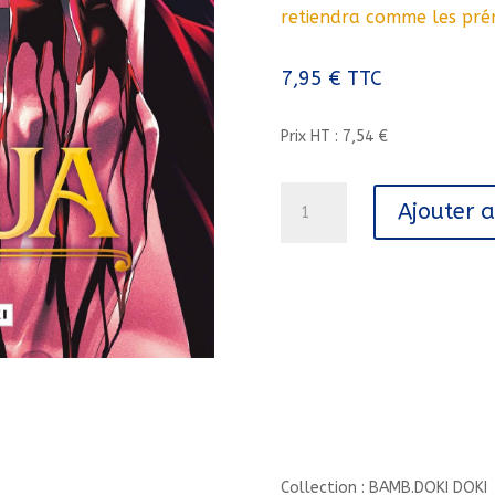
retiendra comme les pré
7,95
€
TTC
Prix HT : 7,54 €
quantité
Ajouter 
de
RAJA
-
VOL.
03/3/BAMB.DOKI
DOKI/BAMBOO/RAJA
Collection : BAMB.DOKI DOKI