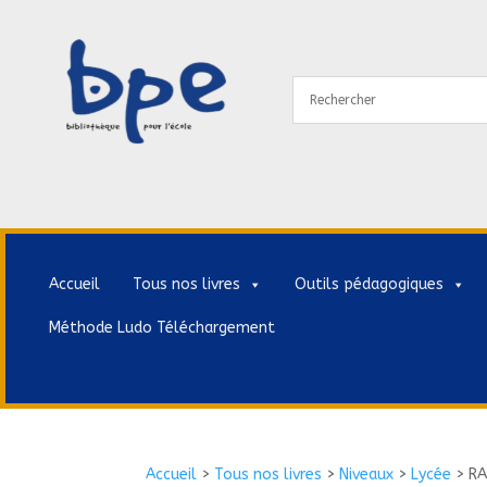
Accueil
Tous nos livres
Outils pédagogiques
Méthode Ludo Téléchargement
Accueil
>
Tous nos livres
>
Niveaux
>
Lycée
>
RA