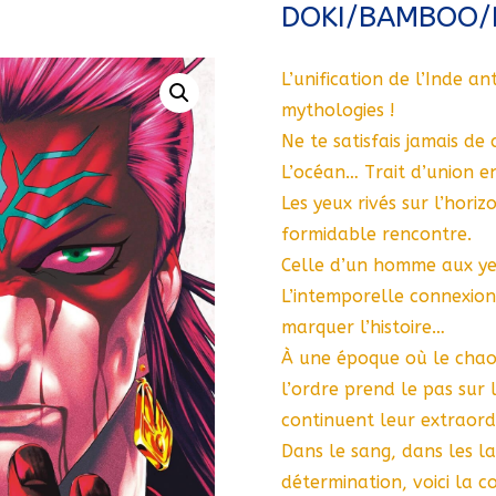
DOKI/BAMBOO/
L’unification de l’Inde an
mythologies !
Ne te satisfais jamais de 
L’océan… Trait d’union ent
Les yeux rivés sur l’hori
formidable rencontre.
Celle d’un homme aux yeu
L’intemporelle connexion
marquer l’histoire…
À une époque où le chaos
l’ordre prend le pas sur
continuent leur extraord
Dans le sang, dans les l
détermination, voici la c