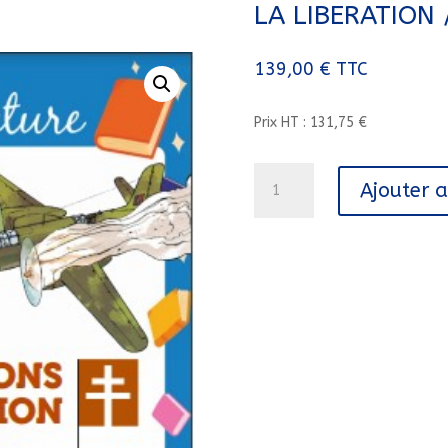
LA LIBERATION
139,00
€
TTC
Prix HT : 131,75 €
quantité
Ajouter 
de
RALLYE
LECTURE
LES
COMPAGNONS
DE
LA
LIBERATION
/
BAMBOO